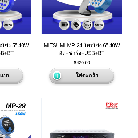
โข่ง 5″ 40W
MITSUMI MP-24 โทรโข่ง 6″ 40W
SB+BT
อัด+ชาร์จ+USB+BT
฿
420.00
This
ูปแบบ
ใส่ตะกร้า
product
has
multiple
variants.
The
options
may