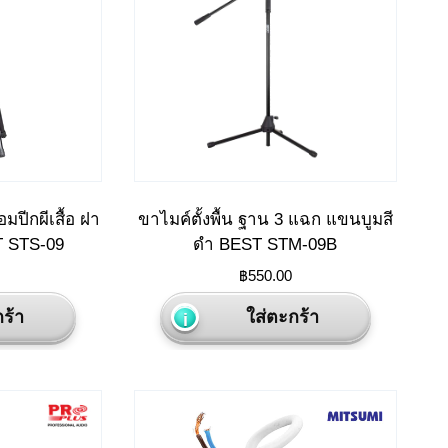
may
be
chosen
on
the
product
page
อมปีกผีเสื้อ ฝา
ขาไมค์ตั้งพื้น ฐาน 3 แฉก แขนบูมสี
T STS-09
ดำ BEST STM-09B
฿
550.00
ร้า
ใส่ตะกร้า