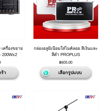
เครื่องขยาย
กล่องอลูมิเนียมใส่ไมค์ลอย สีเงินและ
ะ 200Wx2
สีดำ PROPLUS
0
฿
605.00
This
ร้า
เลือกรูปแบบ
product
has
multiple
variants.
The
options