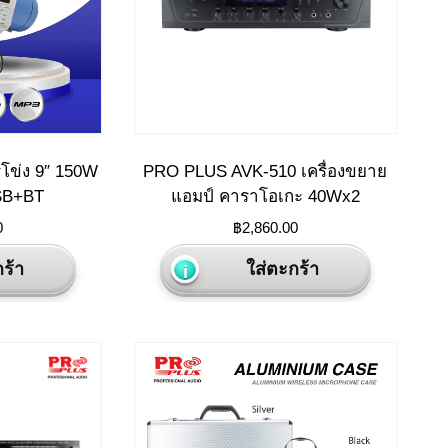
be
chosen
on
the
product
page
โข่ง 9″ 150W
PRO PLUS AVK-510 เครื่องขยาย
SB+BT
แอมป์ คาราโอเกะ 40Wx2
0
฿
2,860.00
ร้า
ใส่ตะกร้า