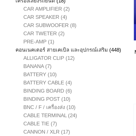
18
สินค้า
เครื่องเสียงรถยนต์
18
สินค้า
2
CAR AMPLIFIER
2
4
สินค้า
CAR SPEAKER
4
สินค้า
8
CAR SUBWOOFER
8
2
สินค้า
CAR TWETER
2
1
สินค้า
PRE-AMP
1
สินค้า
448
คอนเนคเตอร์ สายเคเบิล และอุปกรณ์เสริม
448
12
สินค้า
ALLIGATOR CLIP
12
7
สินค้า
BANANA
7
สินค้า
10
BATTERY
10
สินค้า
4
BATTERY CABLE
4
สินค้า
6
BINDING BOARD
6
10
สินค้า
BINDING POST
10
สินค้า
10
BNC / F / เครื่องส่ง
10
สินค้า
24
CABLE TERMINAL
24
7
สินค้า
CABLE TIE
7
สินค้า
17
CANNON / XLR
17