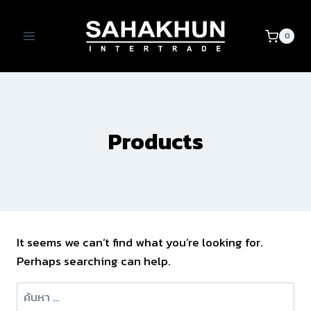
Skip
to
0
content
Products
It seems we can’t find what you’re looking for.
Perhaps searching can help.
ค้นหา
สำหรับ: