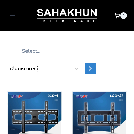
Skip
to
0
content
เลือก
หมวด
หมู่