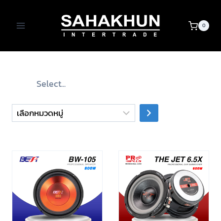
Skip
to
0
content
เลือก
หมวด
หมู่