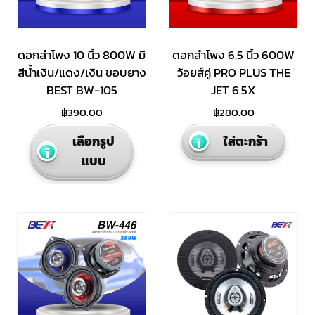
ดอกลำโพง 10 นิ้ว 800W มี
ดอกลำโพง 6.5 นิ้ว 600W
สีน้ำเงิน/แดง/เงิน ขอบยาง
ว้อยส์คู่ PRO PLUS THE
BEST BW-105
JET 6.5X
฿
390.00
฿
280.00
This
เลือกรูป
ใส่ตะกร้า
product
แบบ
has
multiple
variants.
The
options
may
be
chosen