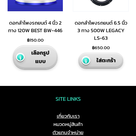
on
the
product
ดอกลำโพงรถยนต์ 4 นิ้ว 2
ดอกลำโพงรถยนต์ 6.5 นิ้ว
page
ทาง 120W BEST BW-446
3 ทาง 500W LEGACY
LS-63
฿
150.00
฿
650.00
This
เลือกรูป
product
ใส่ตะกร้า
แบบ
has
multiple
variants.
The
options
SITE LINKS
may
be
เกี่ยวกับเรา
chosen
หมวดหมู่สินค้า
on
ตัวแทนจำหน่าย