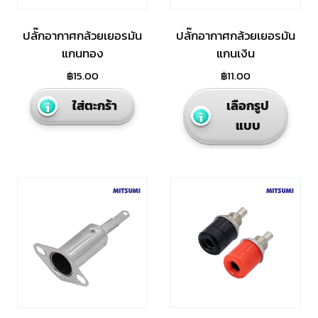
the
product
ปลั๊กอากาศกล้วยเยอรมัน
ปลั๊กอากาศกล้วยเยอรมัน
page
แกนทอง
แกนเงิน
฿
15.00
฿
11.00
This
ใส่ตะกร้า
เลือกรูป
produ
แบบ
has
multi
varian
The
optio
may
be
chos
on
the