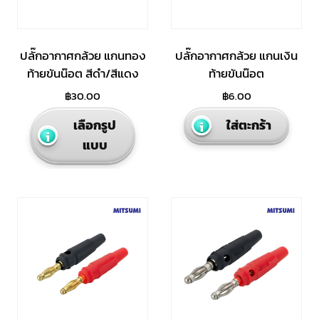
ปลั๊กอากาศกล้วย แกนทอง
ปลั๊กอากาศกล้วย แกนเงิน
ท้ายขันน๊อต สีดำ/สีแดง
ท้ายขันน๊อต
฿
30.00
฿
6.00
This
เลือกรูป
ใส่ตะกร้า
product
แบบ
has
multiple
variants.
The
options
may
be
chosen
on