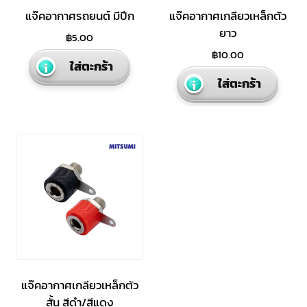
produ
แจ๊คอากาศรถยนต์ มีปีก
แจ๊คอากาศเกลียวเหล็กตัว
page
ยาว
฿
5.00
฿
10.00
ใส่ตะกร้า
ใส่ตะกร้า
แจ๊คอากาศเกลียวเหล็กตัว
สั้น สีดำ/สีแดง