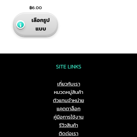
฿
6.00
This
เลือกรูป
product
แบบ
has
multiple
variants.
The
options
SITE LINKS
may
be
เกี่ยวกับเรา
chosen
หมวดหมู่สินค้า
on
ตัวแทนจำหน่าย
the
แคตตาล็อก
product
คู่มือการใช้งาน
page
รีวิวสินค้า
ติดต่อเรา