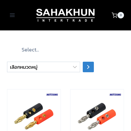
Skip
to
0
content
เลือก
หมวด
หมู่