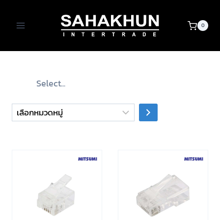
Skip
to
0
content
เลือก
หมวด
หมู่