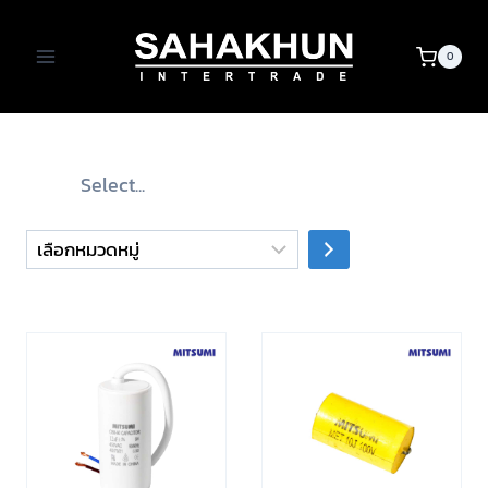
Skip
to
0
content
เลือก
หมวด
หมู่