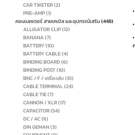
2
สินค้า
CAR TWETER
2
•
1
สินค้า
PRE-AMP
1
สินค้า
448
คอนเนคเตอร์ สายเคเบิล และอุปกรณ์เสริม
448
•
12
สินค้า
ALLIGATOR CLIP
12
7
สินค้า
BANANA
7
•
สินค้า
10
BATTERY
10
ก
สินค้า
4
BATTERY CABLE
4
6
สินค้า
BINDING BOARD
6
10
สินค้า
BINDING POST
10
สินค้า
10
BNC / F / เครื่องส่ง
10
24
สินค้า
CABLE TERMINAL
24
7
สินค้า
CABLE TIE
7
สินค้า
17
CANNON / XLR
17
54
สินค้า
CAPACITOR
54
6
สินค้า
DC / AC
6
สินค้า
3
DIN GEMAN
3
สินค้า
8