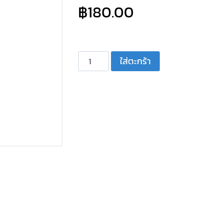
฿
180.00
จำนวน
ใส่ตะกร้า
คา
ปา
ซิ
เตอร์
C
กระบอก
ดำ
มี
สาย
CBB60-
9A
5+10