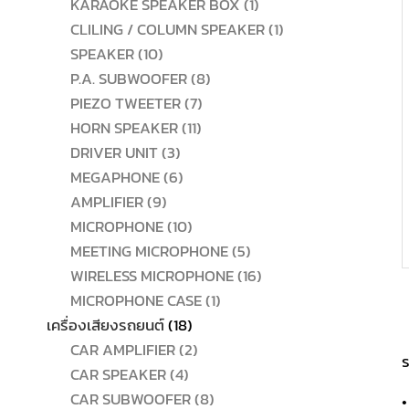
สินค้า
1
KARAOKE SPEAKER BOX
1
สินค้า
1
CLILING / COLUMN SPEAKER
1
10
สินค้า
SPEAKER
10
สินค้า
8
P.A. SUBWOOFER
8
7
สินค้า
PIEZO TWEETER
7
11
สินค้า
HORN SPEAKER
11
3
สินค้า
DRIVER UNIT
3
สินค้า
6
MEGAPHONE
6
9
สินค้า
AMPLIFIER
9
สินค้า
10
MICROPHONE
10
สินค้า
5
MEETING MICROPHONE
5
สินค้า
16
WIRELESS MICROPHONE
16
1
สินค้า
MICROPHONE CASE
1
18
สินค้า
เครื่องเสียงรถยนต์
18
สินค้า
2
CAR AMPLIFIER
2
ร
4
สินค้า
CAR SPEAKER
4
สินค้า
8
CAR SUBWOOFER
8
•