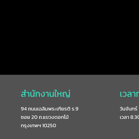
สำนักงานใหญ่
เวลา
94 ถนนเฉลิมพระเกียรติ ร.9
วันจันทร์ 
ซอย 20 ถ.แขวงดอกไม้
เวลา 8.30
กรุงเทพฯ 10250