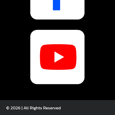
© 2026 | All Rights Reserved