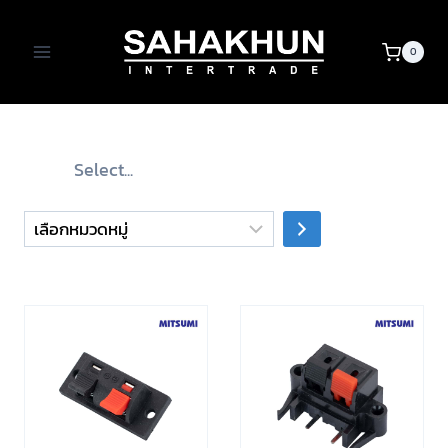
Skip
to
0
content
เลือก
หมวด
หมู่