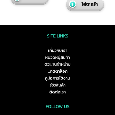
ใส่ตะกร้า
SITE LINKS
เกี่ยวกับเรา
หมวดหมู่สินค้า
ตัวแทนจำหน่าย
แคตตาล็อก
คู่มือการใช้งาน
รีวิวสินค้า
ติดต่อเรา
FOLLOW US