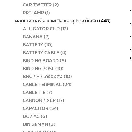
2
สินค้า
CAR TWETER
2
•
1
สินค้า
PRE-AMP
1
สินค้า
448
คอนเนคเตอร์ สายเคเบิล และอุปกรณ์เสริม
448
•
12
สินค้า
ALLIGATOR CLIP
12
7
สินค้า
BANANA
7
•
สินค้า
10
BATTERY
10
•
สินค้า
4
BATTERY CABLE
4
ก
6
สินค้า
BINDING BOARD
6
10
สินค้า
BINDING POST
10
สินค้า
10
BNC / F / เครื่องส่ง
10
24
สินค้า
CABLE TERMINAL
24
7
สินค้า
CABLE TIE
7
สินค้า
17
CANNON / XLR
17
54
สินค้า
CAPACITOR
54
6
สินค้า
DC / AC
6
สินค้า
3
DIN GEMAN
3
สินค้า
8