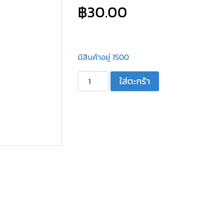
฿
30.00
มีสินค้าอยู่ 1500
จำนวน
ใส่ตะกร้า
C
ตัว
กลม
สี
เหลือง
MITSUMI
10
/
100V
ชิ้น