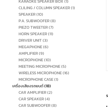
สินค้า
1
KARAOKE SPEAKER BOX
1
สินค้า
1
CLILING / COLUMN SPEAKER
1
10
สินค้า
SPEAKER
10
สินค้า
8
P.A. SUBWOOFER
8
7
สินค้า
PIEZO TWEETER
7
11
สินค้า
HORN SPEAKER
11
3
สินค้า
DRIVER UNIT
3
สินค้า
6
MEGAPHONE
6
9
สินค้า
AMPLIFIER
9
สินค้า
10
MICROPHONE
10
สินค้า
5
MEETING MICROPHONE
5
สินค้า
16
WIRELESS MICROPHONE
16
1
สินค้า
MICROPHONE CASE
1
18
สินค้า
เครื่องเสียงรถยนต์
18
สินค้า
2
CAR AMPLIFIER
2
ร
4
สินค้า
CAR SPEAKER
4
สินค้า
8
CAR SUBWOOFER
8
•