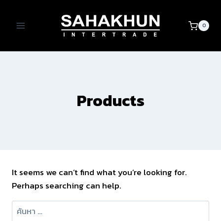
Skip
to
0
content
Products
It seems we can’t find what you’re looking for.
Perhaps searching can help.
ค้นหา
สำหรับ: