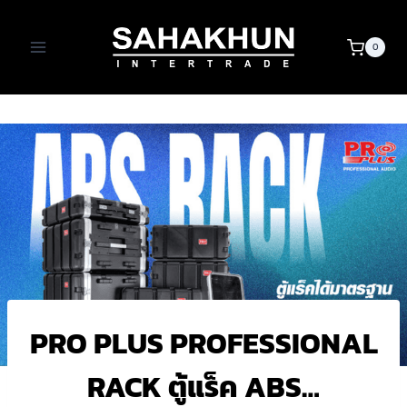
Skip
to
0
content
PRO PLUS PROFESSIONAL
RACK ตู้แร็ค ABS…