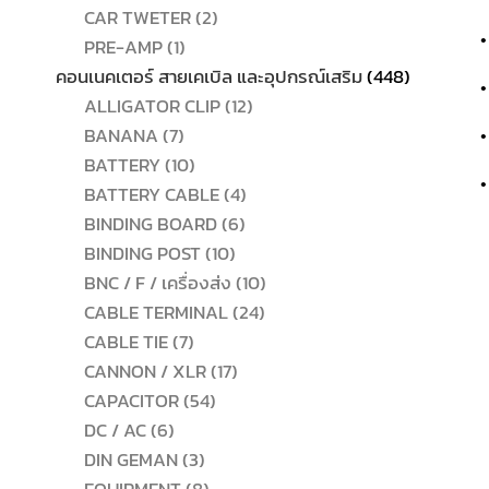
2
สินค้า
CAR TWETER
2
•
1
สินค้า
PRE-AMP
1
สินค้า
448
คอนเนคเตอร์ สายเคเบิล และอุปกรณ์เสริม
448
•
12
สินค้า
ALLIGATOR CLIP
12
7
สินค้า
BANANA
7
•
สินค้า
10
BATTERY
10
•
สินค้า
4
BATTERY CABLE
4
6
สินค้า
BINDING BOARD
6
10
สินค้า
BINDING POST
10
สินค้า
10
BNC / F / เครื่องส่ง
10
24
สินค้า
CABLE TERMINAL
24
7
สินค้า
CABLE TIE
7
สินค้า
17
CANNON / XLR
17
54
สินค้า
CAPACITOR
54
6
สินค้า
DC / AC
6
สินค้า
3
DIN GEMAN
3
สินค้า
8