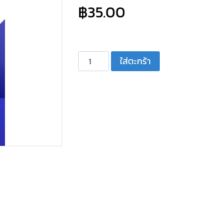
฿
35.00
จำนวน
ใส่ตะกร้า
ทวี
ท
เตอร์
เปีย
โซ่
เหลี่ยม
2.5"
300W
BEST
BT-
11
ชิ้น