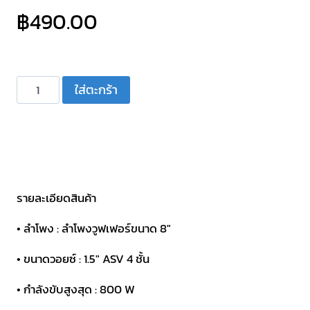
฿
490.00
จำนวน
ใส่ตะกร้า
ดอก
ลำโพง
8
นิ้ว
SCORPION
SUB
รายละเอียดสินค้า
โครง
• ลำโพง : ลำโพงวูฟเฟอร์ขนาด 8″
สีน้ำเงิน
ชิ้น
• ขนาดวอยซ์ : 1.5″ ASV 4 ชั้น
• กำลังขับสูงสุด : 800 W