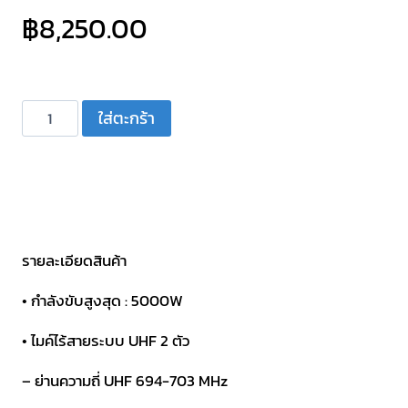
฿
8,250.00
จำนวน
ใส่ตะกร้า
ตู้
ลำโพง
ขยาย
18
นิ้ว
มี
รายละเอียดสินค้า
ไมค์
• กำลังขับสูงสุด : 5000W
ลอย
คลื่นUHF
• ไมค์ไร้สายระบบ UHF 2 ตัว
PRO
– ย่านความถี่ UHF 694-703 MHz
PLUS
รุ่น