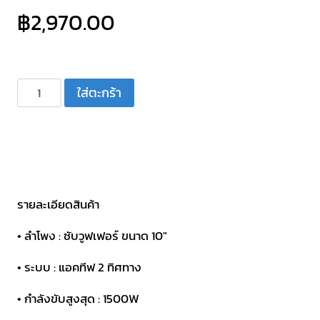
฿
2,970.00
จำนวน
ใส่ตะกร้า
ตู้
ลำโพง
ขยาย
10
นิ้ว
มี
รายละเอียดสินค้า
ไมค์
• ลำโพง : ซับวูฟเฟอร์ ขนาด 10″
ลอย+บลูทูธ
PROPLUS
• ระบบ : แอคทีฟ 2 ทิศทาง
รุ่น
• กำลังขับสูงสุด : 1500W
XA-
10