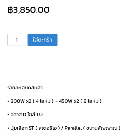
฿
3,850.00
จำนวน
ใส่ตะกร้า
เพา
เวอร์
แอมป์
คลาสD
1U
2CH
รายละเอียดสินค้า
450W
• 800W x2 ( 4 โอห์ม ) ~ 450W x2 ( 8 โอห์ม )
PRO
PLUS
• คลาส D ไซส์ 1 U
DZ-
• ปุ่มเลือก ST ( สเตอริโอ ) / Parallel ( ขนานสัญญาณ )
2450
ชิ้น