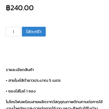
฿
240.00
จำนวน
ใส่ตะกร้า
ไมโครโฟน
อลู
มิ
เนียม
PRO
PLUS
รายละเอียดสินค้า
รุ่น
• สายไมค์สีดำยาวประมาณ 5 เมตร
DM-
2
• ซองใส่ไมค์ 1 ซอง
ชิ้น
ไมโครโฟนพร้อมสายผลิตจากวัสดุคุณภาพดีทนทานต่อการใช้
งานน้ำหนักเบาสะดวกต่อการใช้งาน เหมาะสำหรับใช้ในบ้าน