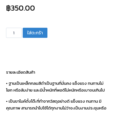
฿
350.00
จำนวน
ใส่ตะกร้า
ขา
ไมค์
ตั้ง
โต๊ะ
คออ่อน
ฐาน
รายละเอียดสินค้า
กลม
• ฐานเป็นเหล็กกลมสีดำเป็นฐานที่มั่นคง แข็งแรง ทนทานไม่
BEST
โยก หรือล้มง่าย และมีน้ำหนักที่พอดีไม่หนักหรือเบาจนเกินไป
STM-
01
• เป็นขาไมค์ตั้งโต๊ะที่ทำจากวัสดุอย่างดี แข็งแรง ทนทาน มี
ชิ้น
คุณภาพ สามารถนำไปใช้ได้ทุกงานไม่ว่าจะเป็นงานประชุมหรือ