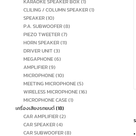
สินค้า
1
KARAOKE SPEAKER BOX
1
สินค้า
1
CLILING / COLUMN SPEAKER
1
10
สินค้า
SPEAKER
10
สินค้า
8
P.A. SUBWOOFER
8
7
สินค้า
PIEZO TWEETER
7
11
สินค้า
HORN SPEAKER
11
3
สินค้า
DRIVER UNIT
3
สินค้า
6
MEGAPHONE
6
9
สินค้า
AMPLIFIER
9
สินค้า
10
MICROPHONE
10
สินค้า
5
MEETING MICROPHONE
5
สินค้า
16
WIRELESS MICROPHONE
16
1
สินค้า
MICROPHONE CASE
1
18
สินค้า
เครื่องเสียงรถยนต์
18
สินค้า
2
CAR AMPLIFIER
2
ร
4
สินค้า
CAR SPEAKER
4
สินค้า
8
CAR SUBWOOFER
8
•