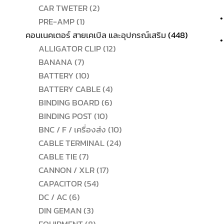
2
สินค้า
CAR TWETER
2
•
1
สินค้า
PRE-AMP
1
สินค้า
448
คอนเนคเตอร์ สายเคเบิล และอุปกรณ์เสริม
448
•
12
สินค้า
ALLIGATOR CLIP
12
7
สินค้า
BANANA
7
สินค้า
10
BATTERY
10
สินค้า
4
BATTERY CABLE
4
6
สินค้า
BINDING BOARD
6
10
สินค้า
BINDING POST
10
สินค้า
10
BNC / F / เครื่องส่ง
10
24
สินค้า
CABLE TERMINAL
24
7
สินค้า
CABLE TIE
7
สินค้า
17
CANNON / XLR
17
54
สินค้า
CAPACITOR
54
6
สินค้า
DC / AC
6
สินค้า
3
DIN GEMAN
3
สินค้า
8