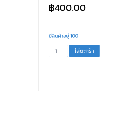
฿
400.00
มีสินค้าอยู่ 100
จำนวน
ใส่ตะกร้า
ขา
ตั้ง
ตู้
ลำโพง
สีดำ
พร้อม
ปีก
ผีเสื้อ
ฝา
ครอบ