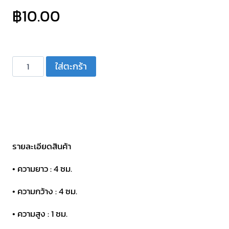
฿
10.00
จำนวน
ใส่ตะกร้า
หน้ากาก
ลำโพง
5
นิ้ว
เหล็ก
ขอบ
รายละเอียดสินค้า
พลาสติก
• ความยาว : 4 ซม.
ชิ้น
• ความกว้าง : 4 ซม.
• ความสูง : 1 ซม.