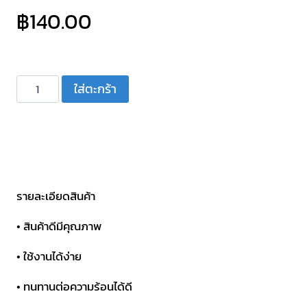
฿
140.00
จำนวน
ใส่ตะกร้า
ว้อยส์
ลำ
โพง
ฮ
อร์น
รุ่น
รายละเอียดสินค้า
AH-
• สินค้าดีมีคุณภาพ
650
ชิ้น
• ใช้งานได้ง่าย
• ทนทานต่อความร้อนได้ดี