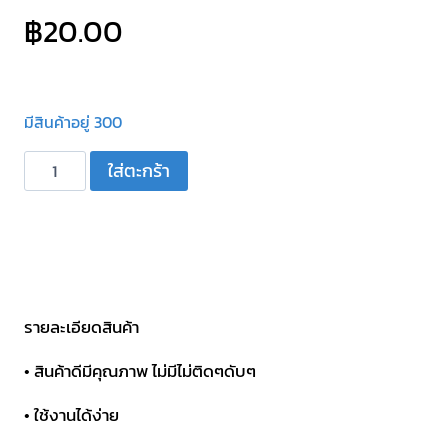
฿
20.00
มีสินค้าอยู่ 300
จำนวน
ใส่ตะกร้า
ปลั๊ก
จุด
บุหรี่
มี
LED
พร้อม
รายละเอียดสินค้า
ฟิวส์
• สินค้าดีมีคุณภาพ ไม่มีไม่ติดๆดับๆ
ชิ้น
• ใช้งานได้ง่าย