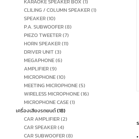
สินค้า
1
KARAOKE SPEAKER BOX
1
สินค้า
1
CLILING / COLUMN SPEAKER
1
10
สินค้า
SPEAKER
10
สินค้า
8
P.A. SUBWOOFER
8
7
สินค้า
PIEZO TWEETER
7
11
สินค้า
HORN SPEAKER
11
3
สินค้า
DRIVER UNIT
3
สินค้า
6
MEGAPHONE
6
9
สินค้า
AMPLIFIER
9
สินค้า
10
MICROPHONE
10
สินค้า
5
MEETING MICROPHONE
5
สินค้า
16
WIRELESS MICROPHONE
16
1
สินค้า
MICROPHONE CASE
1
18
สินค้า
เครื่องเสียงรถยนต์
18
สินค้า
2
CAR AMPLIFIER
2
ร
4
สินค้า
CAR SPEAKER
4
สินค้า
8
CAR SUBWOOFER
8
•