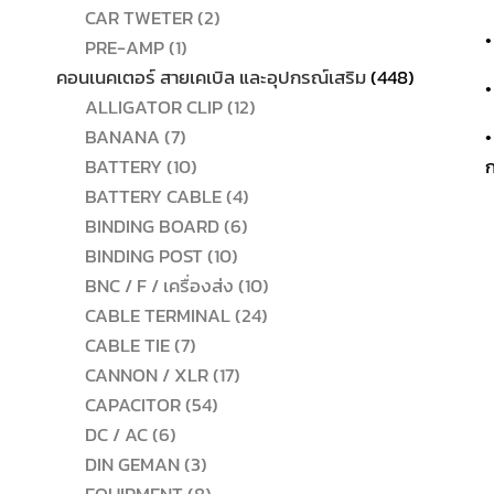
2
สินค้า
CAR TWETER
2
•
1
สินค้า
PRE-AMP
1
สินค้า
448
คอนเนคเตอร์ สายเคเบิล และอุปกรณ์เสริม
448
•
12
สินค้า
ALLIGATOR CLIP
12
7
สินค้า
BANANA
7
•
สินค้า
10
BATTERY
10
ก
สินค้า
4
BATTERY CABLE
4
6
สินค้า
BINDING BOARD
6
10
สินค้า
BINDING POST
10
สินค้า
10
BNC / F / เครื่องส่ง
10
24
สินค้า
CABLE TERMINAL
24
7
สินค้า
CABLE TIE
7
สินค้า
17
CANNON / XLR
17
54
สินค้า
CAPACITOR
54
6
สินค้า
DC / AC
6
สินค้า
3
DIN GEMAN
3
สินค้า
8