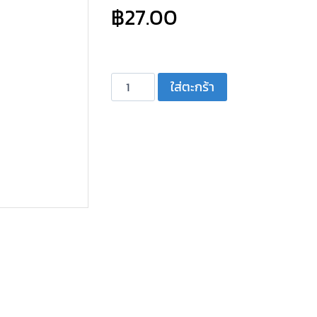
฿
27.00
จำนวน
ใส่ตะกร้า
ปลั๊ก
อากาศ
ตัว
สี
ทอง
คู่
แฉก
เยอะ
สี
แดง
ชิ้น