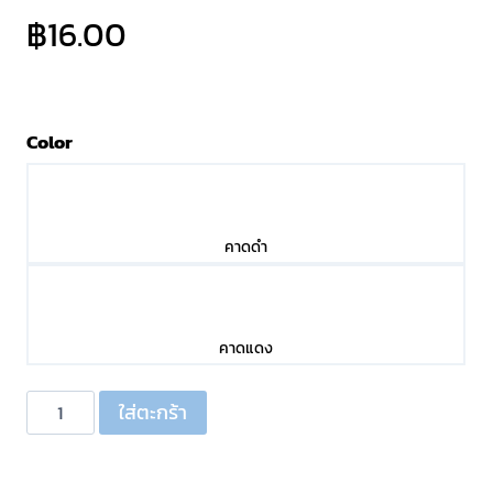
฿
16.00
Color
คาดดำ
คาดแดง
จำนวน
ใส่ตะกร้า
ปลั๊ก
RCA
เหล็ก