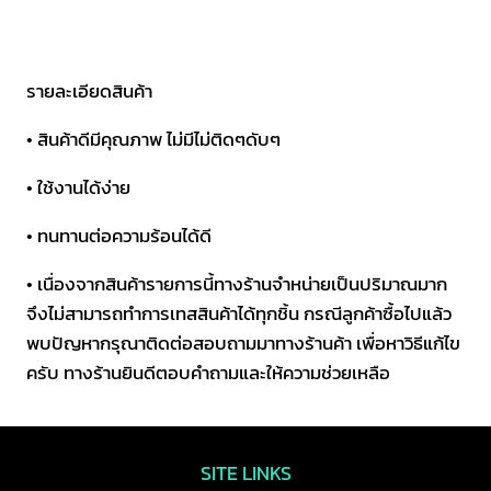
สี
ทอง
มี
รายละเอียดสินค้า
สปริง
• สินค้าดีมีคุณภาพ ไม่มีไม่ติดๆดับๆ
คาด
ดำ/
• ใช้งานได้ง่าย
แดง
• ทนทานต่อความร้อนได้ดี
ชิ้น
• เนื่องจากสินค้ารายการนี้ทางร้านจำหน่ายเป็นปริมาณมาก
จึงไม่สามารถทำการเทสสินค้าได้ทุกชิ้น กรณีลูกค้าซื้อไปแล้ว
พบปัญหากรุณาติดต่อสอบถามมาทางร้านค้า เพื่อหาวิธีแก้ไข
ครับ ทางร้านยินดีตอบคำถามและให้ความช่วยเหลือ
SITE LINKS