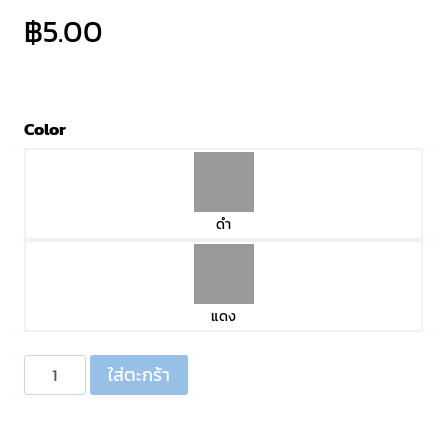
฿
5.00
Color
ดำ
แดง
จำนวน
ใส่ตะกร้า
ปลั๊ก
RCA
ด้าม