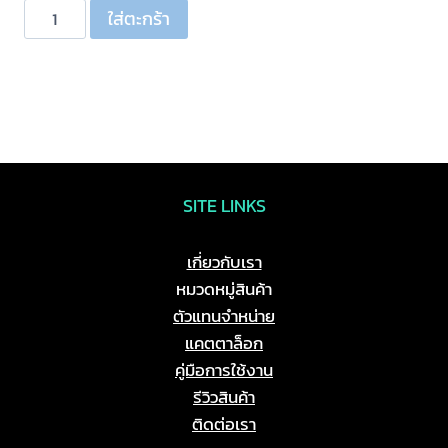
จำนวน
ใส่ตะกร้า
ปลั๊ก
ลำโพง
4P
ไม่มี
หาง
หมุน
ล็อค
SITE LINKS
ชิ้น
เกี่ยวกับเรา
หมวดหมู่สินค้า
ตัวแทนจำหน่าย
แคตตาล็อก
คู่มือการใช้งาน
รีวิวสินค้า
ติดต่อเรา