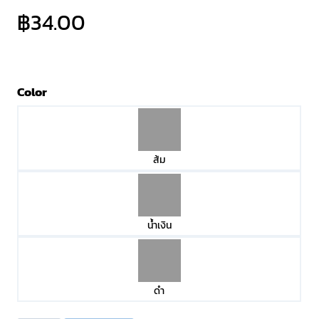
฿
34.00
Color
ส้ม
น้ำเงิน
ดำ