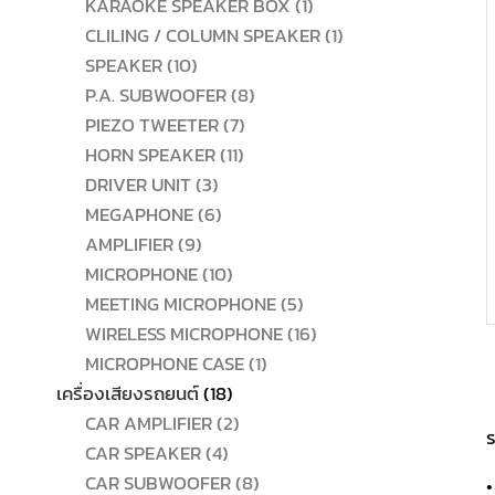
สินค้า
1
KARAOKE SPEAKER BOX
1
สินค้า
1
CLILING / COLUMN SPEAKER
1
10
สินค้า
SPEAKER
10
สินค้า
8
P.A. SUBWOOFER
8
7
สินค้า
PIEZO TWEETER
7
11
สินค้า
HORN SPEAKER
11
3
สินค้า
DRIVER UNIT
3
สินค้า
6
MEGAPHONE
6
9
สินค้า
AMPLIFIER
9
สินค้า
10
MICROPHONE
10
สินค้า
5
MEETING MICROPHONE
5
สินค้า
16
WIRELESS MICROPHONE
16
1
สินค้า
MICROPHONE CASE
1
18
สินค้า
เครื่องเสียงรถยนต์
18
สินค้า
2
CAR AMPLIFIER
2
ร
4
สินค้า
CAR SPEAKER
4
สินค้า
8
CAR SUBWOOFER
8
•