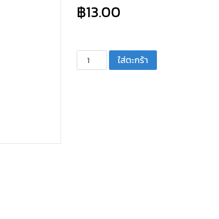
฿
13.00
จำนวน
ใส่ตะกร้า
แจ๊ค
F-
Type
3
ทาง
(912F01)
ชิ้น