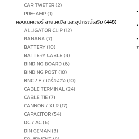
2
สินค้า
CAR TWETER
2
•
1
สินค้า
PRE-AMP
1
สินค้า
448
คอนเนคเตอร์ สายเคเบิล และอุปกรณ์เสริม
448
•
12
สินค้า
ALLIGATOR CLIP
12
7
สินค้า
BANANA
7
•
สินค้า
10
BATTERY
10
ก
สินค้า
4
BATTERY CABLE
4
6
สินค้า
BINDING BOARD
6
10
สินค้า
BINDING POST
10
สินค้า
10
BNC / F / เครื่องส่ง
10
24
สินค้า
CABLE TERMINAL
24
7
สินค้า
CABLE TIE
7
สินค้า
17
CANNON / XLR
17
54
สินค้า
CAPACITOR
54
6
สินค้า
DC / AC
6
สินค้า
3
DIN GEMAN
3
สินค้า
8