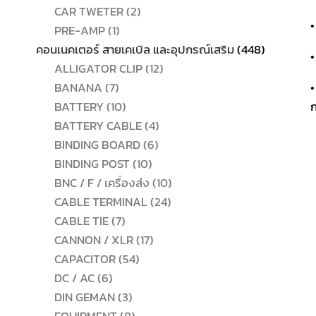
2
สินค้า
CAR TWETER
2
•
1
สินค้า
PRE-AMP
1
สินค้า
448
คอนเนคเตอร์ สายเคเบิล และอุปกรณ์เสริม
448
•
12
สินค้า
ALLIGATOR CLIP
12
7
สินค้า
BANANA
7
•
สินค้า
10
BATTERY
10
ก
สินค้า
4
BATTERY CABLE
4
6
สินค้า
BINDING BOARD
6
10
สินค้า
BINDING POST
10
สินค้า
10
BNC / F / เครื่องส่ง
10
24
สินค้า
CABLE TERMINAL
24
7
สินค้า
CABLE TIE
7
สินค้า
17
CANNON / XLR
17
54
สินค้า
CAPACITOR
54
6
สินค้า
DC / AC
6
สินค้า
3
DIN GEMAN
3
สินค้า
8