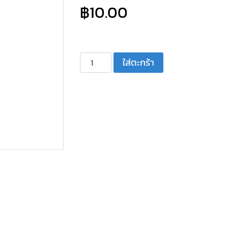
฿
10.00
จำนวน
ใส่ตะกร้า
แจ๊คไมค์-
MONO
ติด
แท่น
4
ขา
ลง
ปริ๊
นท์
ชิ้น