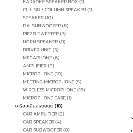
สินค้า
1
KARAOKE SPEAKER BOX
1
สินค้า
1
CLILING / COLUMN SPEAKER
1
10
สินค้า
SPEAKER
10
สินค้า
8
P.A. SUBWOOFER
8
7
สินค้า
PIEZO TWEETER
7
11
สินค้า
HORN SPEAKER
11
3
สินค้า
DRIVER UNIT
3
สินค้า
6
MEGAPHONE
6
9
สินค้า
AMPLIFIER
9
สินค้า
10
MICROPHONE
10
สินค้า
5
MEETING MICROPHONE
5
สินค้า
16
WIRELESS MICROPHONE
16
1
สินค้า
MICROPHONE CASE
1
18
สินค้า
เครื่องเสียงรถยนต์
18
สินค้า
2
CAR AMPLIFIER
2
ร
4
สินค้า
CAR SPEAKER
4
สินค้า
8
CAR SUBWOOFER
8
•