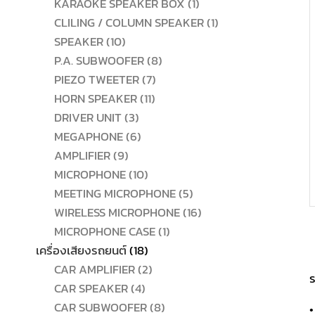
สินค้า
1
KARAOKE SPEAKER BOX
1
สินค้า
1
CLILING / COLUMN SPEAKER
1
10
สินค้า
SPEAKER
10
สินค้า
8
P.A. SUBWOOFER
8
7
สินค้า
PIEZO TWEETER
7
11
สินค้า
HORN SPEAKER
11
3
สินค้า
DRIVER UNIT
3
สินค้า
6
MEGAPHONE
6
9
สินค้า
AMPLIFIER
9
สินค้า
10
MICROPHONE
10
สินค้า
5
MEETING MICROPHONE
5
สินค้า
16
WIRELESS MICROPHONE
16
1
สินค้า
MICROPHONE CASE
1
18
สินค้า
เครื่องเสียงรถยนต์
18
สินค้า
2
CAR AMPLIFIER
2
ร
4
สินค้า
CAR SPEAKER
4
สินค้า
8
CAR SUBWOOFER
8
•