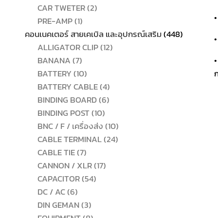
2
สินค้า
CAR TWETER
2
•
1
สินค้า
PRE-AMP
1
สินค้า
448
คอนเนคเตอร์ สายเคเบิล และอุปกรณ์เสริม
448
•
12
สินค้า
ALLIGATOR CLIP
12
7
สินค้า
BANANA
7
•
สินค้า
10
BATTERY
10
ก
สินค้า
4
BATTERY CABLE
4
6
สินค้า
BINDING BOARD
6
10
สินค้า
BINDING POST
10
สินค้า
10
BNC / F / เครื่องส่ง
10
24
สินค้า
CABLE TERMINAL
24
7
สินค้า
CABLE TIE
7
สินค้า
17
CANNON / XLR
17
54
สินค้า
CAPACITOR
54
6
สินค้า
DC / AC
6
สินค้า
3
DIN GEMAN
3
สินค้า
8