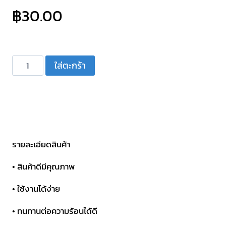
฿
30.00
จำนวน
ใส่ตะกร้า
ฝา
ครอบ
แกน
ส
วิ
ทช์
รายละเอียดสินค้า
โยก
• สินค้าดีมีคุณภาพ
สี
ขาว
• ใช้งานได้ง่าย
ใส
• ทนทานต่อความร้อนได้ดี
ชิ้น