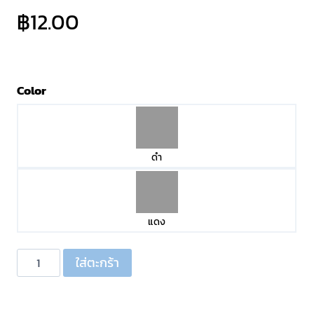
฿
12.00
Color
ดำ
แดง
จำนวน
ใส่ตะกร้า
ปากคีบ
แบตเตอรี่
30A