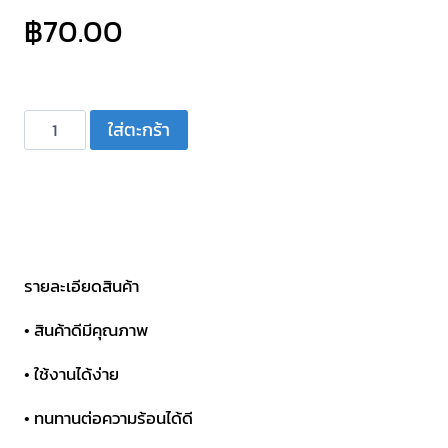
฿
70.00
จำนวน
ใส่ตะกร้า
ปากคีบ
หุ้ม
ยาง
พร้อม
สาย
5
รายละเอียดสินค้า
สี
• สินค้าดีมีคุณภาพ
ชิ้น
• ใช้งานได้ง่าย
• ทนทานต่อความร้อนได้ดี