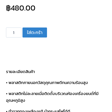
฿
480.00
จำนวน
ใส่ตะกร้า
กระบอก
ฟิวส์
2
ทาง
ตัว
ใหญ่+ฟิวส์
รายละเอียดสินค้า
ANL
• พลาสติกภายนอกวัสดุคุณภาพดีทนความร้อนสูง
150A
PRO
• พลาสติกไม่ละลายเมื่อติดตั้งบริเวณห้องเครื่องยนต์ที่มี
PLUS
อุณหภูมิสูง
ANL-
• ทำจากทองเหลืองแท้ นำกระแสไฟได้ดี
5