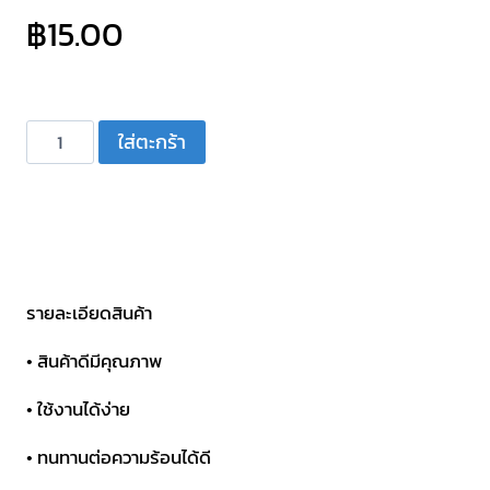
฿
15.00
จำนวน
ใส่ตะกร้า
ฟิวส์
รถยนต์
ANL
แบบ
เขี้ยว
ตัว
รายละเอียดสินค้า
เล็ก
• สินค้าดีมีคุณภาพ
100A
ชิ้น
• ใช้งานได้ง่าย
• ทนทานต่อความร้อนได้ดี