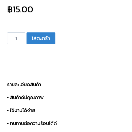
฿
15.00
จำนวน
ใส่ตะกร้า
ฟิวส์
รถยนต์
ANL
แบบ
เขี้ยว
ตัว
รายละเอียดสินค้า
เล็ก
• สินค้าดีมีคุณภาพ
60A
ชิ้น
• ใช้งานได้ง่าย
• ทนทานต่อความร้อนได้ดี