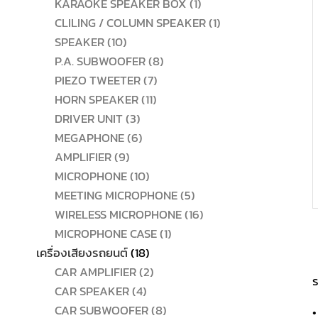
สินค้า
1
KARAOKE SPEAKER BOX
1
สินค้า
1
CLILING / COLUMN SPEAKER
1
10
สินค้า
SPEAKER
10
สินค้า
8
P.A. SUBWOOFER
8
7
สินค้า
PIEZO TWEETER
7
11
สินค้า
HORN SPEAKER
11
3
สินค้า
DRIVER UNIT
3
สินค้า
6
MEGAPHONE
6
9
สินค้า
AMPLIFIER
9
สินค้า
10
MICROPHONE
10
สินค้า
5
MEETING MICROPHONE
5
สินค้า
16
WIRELESS MICROPHONE
16
1
สินค้า
MICROPHONE CASE
1
18
สินค้า
เครื่องเสียงรถยนต์
18
สินค้า
2
CAR AMPLIFIER
2
ร
4
สินค้า
CAR SPEAKER
4
สินค้า
8
CAR SUBWOOFER
8
•