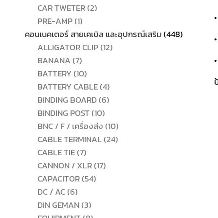
2
สินค้า
CAR TWETER
2
•
1
สินค้า
PRE-AMP
1
สินค้า
448
คอนเนคเตอร์ สายเคเบิล และอุปกรณ์เสริม
448
•
12
สินค้า
ALLIGATOR CLIP
12
7
สินค้า
BANANA
7
•
สินค้า
10
BATTERY
10
ป
สินค้า
4
BATTERY CABLE
4
6
สินค้า
BINDING BOARD
6
10
สินค้า
BINDING POST
10
สินค้า
10
BNC / F / เครื่องส่ง
10
24
สินค้า
CABLE TERMINAL
24
7
สินค้า
CABLE TIE
7
สินค้า
17
CANNON / XLR
17
54
สินค้า
CAPACITOR
54
6
สินค้า
DC / AC
6
สินค้า
3
DIN GEMAN
3
สินค้า
8