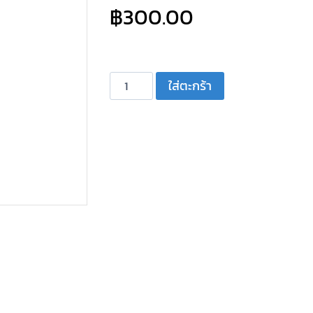
฿
300.00
จำนวน
ใส่ตะกร้า
พัดลม
เหล็ก
12VDC
3.0
นิ้ว
MITSUMI
ชิ้น