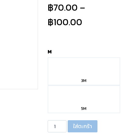
฿
70.00
–
Price
฿
100.00
range:
฿70.00
M
through
฿100.00
3M
5M
จำนวน
ใส่ตะกร้า
สายRCAทึบ