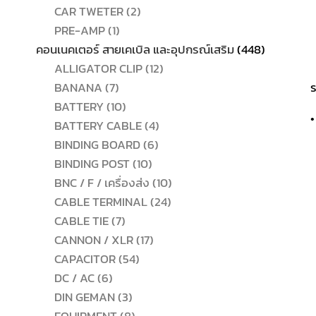
2
สินค้า
CAR TWETER
2
1
สินค้า
PRE-AMP
1
สินค้า
448
คอนเนคเตอร์ สายเคเบิล และอุปกรณ์เสริม
448
12
สินค้า
ALLIGATOR CLIP
12
7
สินค้า
BANANA
7
ร
สินค้า
10
BATTERY
10
•
สินค้า
4
BATTERY CABLE
4
6
สินค้า
BINDING BOARD
6
10
สินค้า
BINDING POST
10
สินค้า
10
BNC / F / เครื่องส่ง
10
24
สินค้า
CABLE TERMINAL
24
7
สินค้า
CABLE TIE
7
สินค้า
17
CANNON / XLR
17
54
สินค้า
CAPACITOR
54
6
สินค้า
DC / AC
6
สินค้า
3
DIN GEMAN
3
สินค้า
8