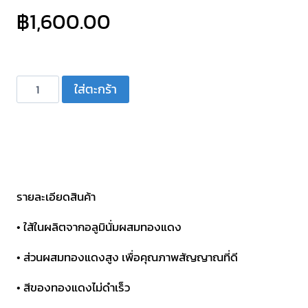
฿
1,600.00
จำนวน
ใส่ตะกร้า
สาย
แบตเตอรี่
OD:8
มม.
ยาว
50
รายละเอียดสินค้า
เมตร
• ใส้ในผลิตจากอลูมินั่มผสมทองแดง
สี
แดง
• ส่วนผสมทองแดงสูง เพื่อคุณภาพสัญญาณที่ดี
MITSUMI
• สีของทองแดงไม่ดำเร็ว
BP-
2