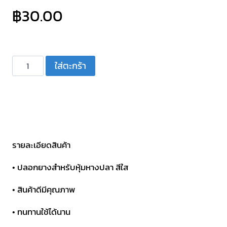
฿
30.00
จำนวน
ใส่ตะกร้า
ปลอก
พลาสติก
กลม
ตัว
ยาว
#221-
รายละเอียดสินค้า
4B
• ปลอกยางสำหรับหุ้มหางปลา สีใส
ชิ้น
• สินค้าดีมีคุณภาพ
• ทนทานใช้ได้นาน