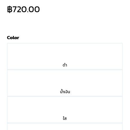
฿
720.00
Color
ดำ
น้ำเงิน
ใส