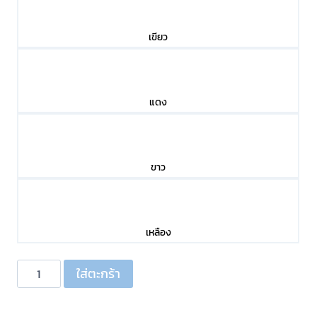
เขียว
แดง
ขาว
เหลือง
จำนวน
ใส่ตะกร้า
ท่อ
หด