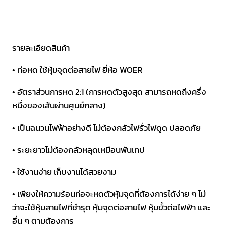
10.0
มิล
WOER
ขดละ
รายละเอียดสินค้า
100
• ท่อหด ใช้หุ้มจุดต่อสายไฟ ยี่ห้อ WOER
เมตร
ชิ้น
• อัตราส่วนการหด 2:1 (การหดตัวสูงสุด สามารถหดถึงครึ่ง
หนึ่งของเส้นผ่านศูนย์กลาง)
• เป็นฉนวนไฟฟ้าอย่างดี ไม่ต้องกลัวไฟรั่วไฟดูด ปลอดภัย
• ระยะยาวไม่ต้องกลัวหลุดเหมือนพันเทป
• ใช้งานง่าย เก็บงานได้สวยงาม
• เพียงให้ความร้อนท่อจะหดตัวหุ้มจุดที่ต้องการได้ง่าย ๆ ไม่
ว่าจะใช้หุ้มสายไฟที่ชำรุด หุ้มจุดต่อสายไฟ หุ้มขั้วต่อไฟฟ้า และ
อื่น ๆ ตามต้องการ