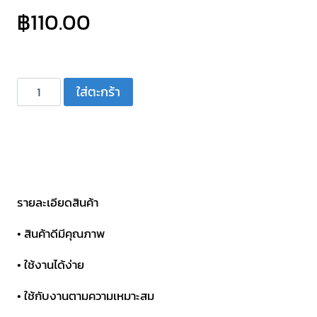
฿
110.00
จำนวน
ใส่ตะกร้า
หัว
เสียบ
แบน
ตัวผู้
MDD1.25-
250
รายละเอียดสินค้า
สี
• สินค้าดีมีคุณภาพ
แดง
ชิ้น
• ใช้งานได้ง่าย
• ใช้กับงานตามความเหมาะสม