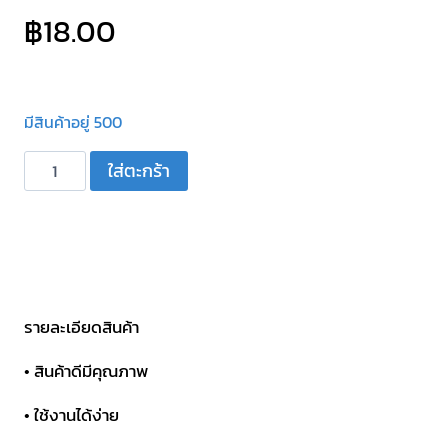
฿
18.00
มีสินค้าอยู่ 500
จำนวน
ใส่ตะกร้า
คา
ปา
ซิ
เตอร์
C
ตัว
รายละเอียดสินค้า
แบน
• สินค้าดีมีคุณภาพ
สี
เหลือง
• ใช้งานได้ง่าย
MITSUMI