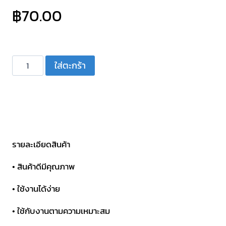
฿
70.00
จำนวน
ใส่ตะกร้า
คา
ปา
ซิ
เตอร์
C
กระบอก
รายละเอียดสินค้า
ขาว
• สินค้าดีมีคุณภาพ
มี
สาย
• ใช้งานได้ง่าย
CBB60-
• ใช้กับงานตามความเหมาะสม
4A
6