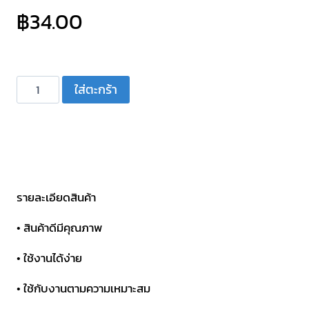
฿
34.00
จำนวน
ใส่ตะกร้า
คา
ปา
ซิ
เตอร์
C
พัดลม
รายละเอียดสินค้า
เหลี่ยม
• สินค้าดีมีคุณภาพ
มี
สาย
• ใช้งานได้ง่าย
2.5
• ใช้กับงานตามความเหมาะสม
/
450V