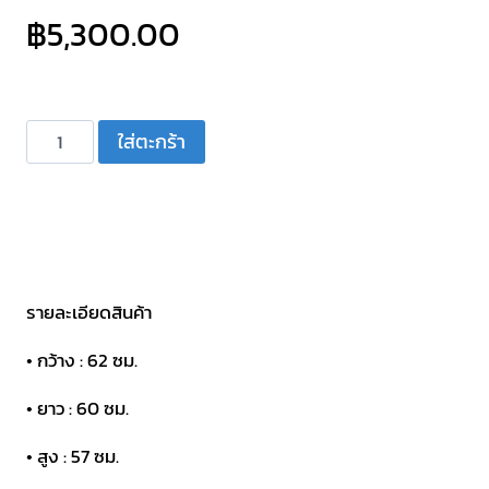
฿
5,300.00
จำนวน
ใส่ตะกร้า
ตู้
แร็ค
เครื่อง
เสียง
ABS
ลึก
รายละเอียดสินค้า
19
• กว้าง : 62 ซม.
นิ้ว
ขนาด
• ยาว : 60 ซม.
12U
• สูง : 57 ซม.
ถุง
ซิป