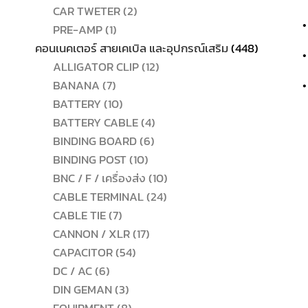
2
สินค้า
CAR TWETER
2
•
1
สินค้า
PRE-AMP
1
สินค้า
448
คอนเนคเตอร์ สายเคเบิล และอุปกรณ์เสริม
448
•
12
สินค้า
ALLIGATOR CLIP
12
7
สินค้า
BANANA
7
•
สินค้า
10
BATTERY
10
สินค้า
4
BATTERY CABLE
4
6
สินค้า
BINDING BOARD
6
10
สินค้า
BINDING POST
10
สินค้า
10
BNC / F / เครื่องส่ง
10
24
สินค้า
CABLE TERMINAL
24
7
สินค้า
CABLE TIE
7
สินค้า
17
CANNON / XLR
17
54
สินค้า
CAPACITOR
54
6
สินค้า
DC / AC
6
สินค้า
3
DIN GEMAN
3
สินค้า
8