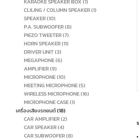
สินค้า
1
KARAOKE SPEAKER BOX
1
สินค้า
1
CLILING / COLUMN SPEAKER
1
10
สินค้า
SPEAKER
10
สินค้า
8
P.A. SUBWOOFER
8
7
สินค้า
PIEZO TWEETER
7
11
สินค้า
HORN SPEAKER
11
3
สินค้า
DRIVER UNIT
3
สินค้า
6
MEGAPHONE
6
9
สินค้า
AMPLIFIER
9
สินค้า
10
MICROPHONE
10
สินค้า
5
MEETING MICROPHONE
5
สินค้า
16
WIRELESS MICROPHONE
16
1
สินค้า
MICROPHONE CASE
1
18
สินค้า
เครื่องเสียงรถยนต์
18
สินค้า
2
CAR AMPLIFIER
2
ร
4
สินค้า
CAR SPEAKER
4
สินค้า
8
CAR SUBWOOFER
8
•