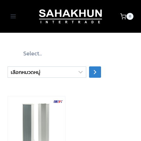
Skip
to
0
content
เลือก
หมวด
หมู่